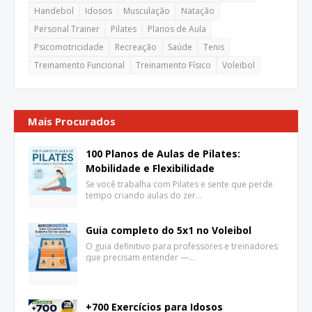
Handebol
Idosos
Musculação
Natação
Personal Trainer
Pilates
Planos de Aula
Psicomotricidade
Recreação
Saúde
Tenis
Treinamento Funcional
Treinamento Físico
Voleibol
Mais Procurados
100 Planos de Aulas de Pilates:
Mobilidade e Flexibilidade
Se você trabalha com Pilates e sente que perde
tempo criando aulas do zer…
Guia completo do 5x1 no Voleibol
O guia definitivo para professores e treinadores
que precisam entender —…
+700 Exercícios para Idosos