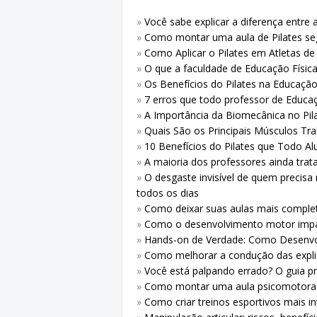
»
Você sabe explicar a diferença entre at
»
Como montar uma aula de Pilates seg
»
Como Aplicar o Pilates em Atletas de
»
O que a faculdade de Educação Físic
»
Os Benefícios do Pilates na Educação 
»
7 erros que todo professor de Educaç
»
A Importância da Biomecânica no Pila
»
Quais São os Principais Músculos Tra
»
10 Benefícios do Pilates que Todo A
»
A maioria dos professores ainda tra
»
O desgaste invisível de quem precisa
todos os dias
»
Como deixar suas aulas mais compl
»
Como o desenvolvimento motor impa
»
Hands-on de Verdade: Como Desenvolv
»
Como melhorar a condução das expli
»
Você está palpando errado? O guia p
»
Como montar uma aula psicomotora 
»
Como criar treinos esportivos mais i