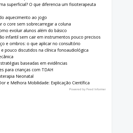
a superficial? O que diferencia um fisioterapeuta
 do aquecimento ao jogo
ar o core sem sobrecarregar a coluna
como evoluir alunos além do básico
ão infantil sem cair em instrumentos pouco precisos
oço e ombros: o que aplicar no consultório
 pouco discutidos na clínica fonoaudiológica
ecânica
: estratégias baseadas em evidências
zes para crianças com TDAH
ioterapia Neonatal
r e Melhora Mobilidade: Explicação Científica
Powered by Feed Informer