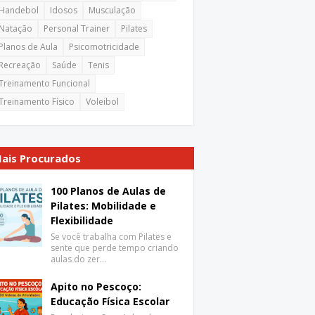
Handebol
Idosos
Musculação
Natação
Personal Trainer
Pilates
Planos de Aula
Psicomotricidade
Recreação
Saúde
Tenis
Treinamento Funcional
Treinamento Físico
Voleibol
ais Procurados
100 Planos de Aulas de
Pilates: Mobilidade e
Flexibilidade
Se você trabalha com Pilates e
sente que perde tempo criando
aulas do zer…
Apito no Pescoço:
Educação Física Escolar