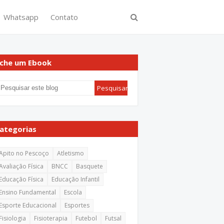
Whatsapp
Contato
che um Ebook
ategorias
Apito no Pescoço
Atletismo
Avaliação Física
BNCC
Basquete
Educação Física
Educação Infantil
Ensino Fundamental
Escola
Esporte Educacional
Esportes
Fisiologia
Fisioterapia
Futebol
Futsal