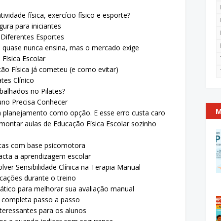
ividade física, exercício físico e esporte?
ura para iniciantes
 Diferentes Esportes
a quase nunca ensina, mas o mercado exige
Física Escolar
ão Física já cometeu (e como evitar)
tes Clínico
balhados no Pilates?
luno Precisa Conhecer
M
ta planejamento como opção. E esse erro custa caro
 montar aulas de Educação Física Escolar sozinho
etas com base psicomotora
cta a aprendizagem escolar
er Sensibilidade Clínica na Terapia Manual
cações durante o treino
rático para melhorar sua avaliação manual
completa passo a passo
nteressantes para os alunos