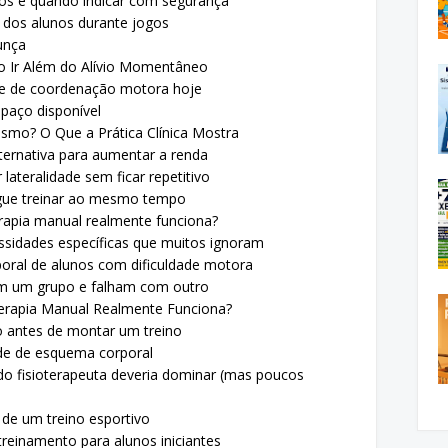
cios e quando indicar com segurança
 dos alunos durante jogos
unça
o Ir Além do Alívio Momentâneo
de de coordenação motora hoje
paço disponível
ismo? O Que a Prática Clínica Mostra
ernativa para aumentar a renda
lateralidade sem ficar repetitivo
gue treinar ao mesmo tempo
rapia manual realmente funciona?
ssidades específicas que muitos ignoram
oral de alunos com dificuldade motora
om um grupo e falham com outro
erapia Manual Realmente Funciona?
o antes de montar um treino
de de esquema corporal
do fisioterapeuta deveria dominar (mas poucos
de um treino esportivo
reinamento para alunos iniciantes