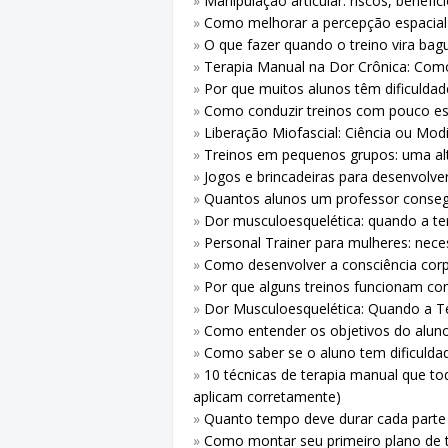
»
Manipulação articular: riscos, benefí
»
Como melhorar a percepção espacial
»
O que fazer quando o treino vira bag
»
Terapia Manual na Dor Crônica: Com
»
Por que muitos alunos têm dificulda
»
Como conduzir treinos com pouco es
»
Liberação Miofascial: Ciência ou Mod
»
Treinos em pequenos grupos: uma alt
»
Jogos e brincadeiras para desenvolver 
»
Quantos alunos um professor conse
»
Dor musculoesquelética: quando a te
»
Personal Trainer para mulheres: nece
»
Como desenvolver a consciência corp
»
Por que alguns treinos funcionam c
»
Dor Musculoesquelética: Quando a T
»
Como entender os objetivos do alun
»
Como saber se o aluno tem dificulda
»
10 técnicas de terapia manual que to
aplicam corretamente)
»
Quanto tempo deve durar cada parte 
»
Como montar seu primeiro plano de t