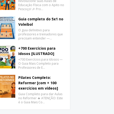
Revolucione Suas Aulas de
Educação Física com o Apito no
Pescoço! 🎉 Pro…
Guia completo do 5x1 no
Voleibol
O guia definitivo para
professores e treinadores que
precisam entender —…
+700 Exercícios para
Idosos [ILUSTRADO]
+700 Exercícios para Idosos —
O Guia Mais Completo para
Professores de E…
Pilates Completo:
Reformer [com + 100
exercícios em vídeos]
Guia Completo para dar Aulas
no Reformer 🔥 ATENÇÃO: Este
é o Guia Mais Co…