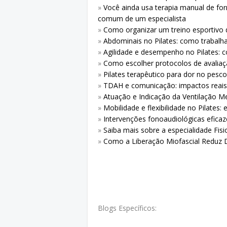
»
Você ainda usa terapia manual de form
comum de um especialista
»
Como organizar um treino esportivo
»
Abdominais no Pilates: como trabalh
»
Agilidade e desempenho no Pilates: 
»
Como escolher protocolos de avaliaç
»
Pilates terapêutico para dor no pesc
»
TDAH e comunicação: impactos reais e
»
Atuação e Indicação da Ventilação M
»
Mobilidade e flexibilidade no Pilates
»
Intervenções fonoaudiológicas efica
»
Saiba mais sobre a especialidade Fis
»
Como a Liberação Miofascial Reduz Do
Blogs Específicos: