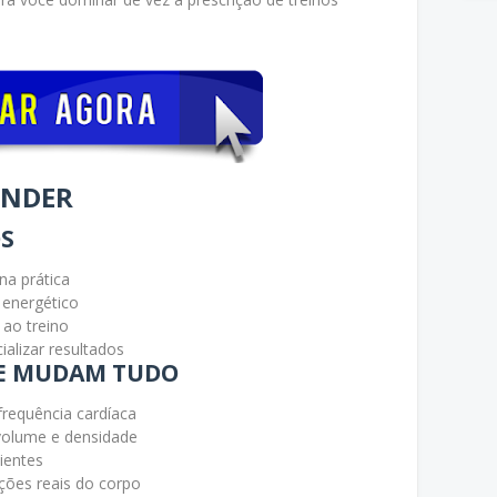
ENDER
OS
na prática
energético
 ao treino
alizar resultados
QUE MUDAM TUDO
requência cardíaca
 volume e densidade
ientes
ões reais do corpo