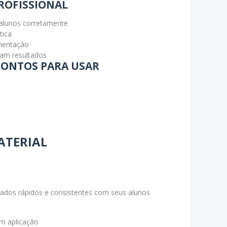
PROFISSIONAL
s alunos corretamente
tica
ementação
vam resultados
PRONTOS PARA USAR
ATERIAL
a
tados rápidos e consistentes com seus alunos
m aplicação