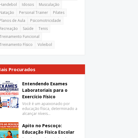
Handebol
Idosos
Musculação
Natação
Personal Trainer
Pilates
Planos de Aula
Psicomotricidade
Recreação
Saúde
Tenis
Treinamento Funcional
Treinamento Físico
Voleibol
ais Procurados
Entendendo Exames
Laboratoriais para o
Exercício Físico
Você é um apaixonado por
educação física, determinado a
alcançar níveis…
Apito no Pescoço:
Educação Física Escolar