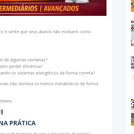
co e sente que seus alunos não evoluem como
is de algumas semanas?
sem perder eficiência?
icando os sistemas energéticos da forma correta?
ionais não domina os treinos metabólicos de forma
nheiro.
I
NA PRÁTICA
ra você dominar de vez a prescrição de treinos