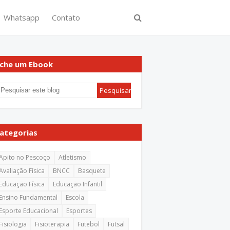
Whatsapp
Contato
che um Ebook
ategorias
Apito no Pescoço
Atletismo
Avaliação Física
BNCC
Basquete
Educação Física
Educação Infantil
Ensino Fundamental
Escola
Esporte Educacional
Esportes
Fisiologia
Fisioterapia
Futebol
Futsal