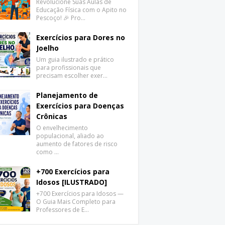
Revolucione Suas Aulas de
Educação Física com o Apito no
Pescoço! 🎉 Pro…
Exercícios para Dores no
Joelho
Um guia ilustrado e prático
para profissionais que
precisam escolher exer…
Planejamento de
Exercícios para Doenças
Crônicas
O envelhecimento
populacional, aliado ao
aumento de fatores de risco
como …
+700 Exercícios para
Idosos [ILUSTRADO]
+700 Exercícios para Idosos —
O Guia Mais Completo para
Professores de E…