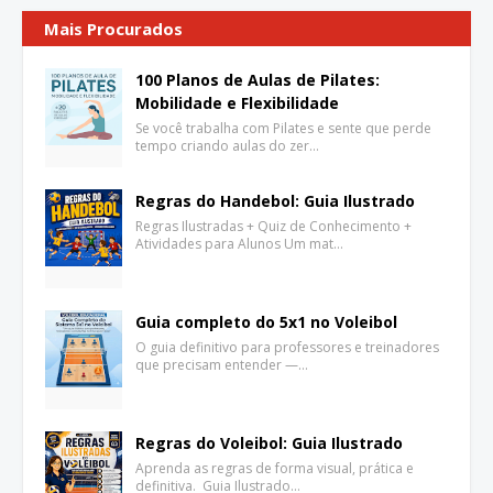
Mais Procurados
100 Planos de Aulas de Pilates:
Mobilidade e Flexibilidade
Se você trabalha com Pilates e sente que perde
tempo criando aulas do zer…
Regras do Handebol: Guia Ilustrado
Regras Ilustradas + Quiz de Conhecimento +
Atividades para Alunos Um mat…
Guia completo do 5x1 no Voleibol
O guia definitivo para professores e treinadores
que precisam entender —…
Regras do Voleibol: Guia Ilustrado
Aprenda as regras de forma visual, prática e
definitiva. Guia Ilustrado…