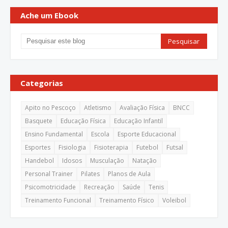
Ache um Ebook
Categorias
Apito no Pescoço
Atletismo
Avaliação Física
BNCC
Basquete
Educação Física
Educação Infantil
Ensino Fundamental
Escola
Esporte Educacional
Esportes
Fisiologia
Fisioterapia
Futebol
Futsal
Handebol
Idosos
Musculação
Natação
Personal Trainer
Pilates
Planos de Aula
Psicomotricidade
Recreação
Saúde
Tenis
Treinamento Funcional
Treinamento Físico
Voleibol