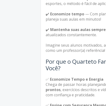
esportes, o método é fácil de apli
✔️
Economize tempo
— Com plano
planeja suas aulas em minutos!
✔️
Mantenha suas aulas sempre
atualizados constantemente.
Imagine seus alunos motivados, 
como um professor(a) referência!
Por que o Quarteto Fan
Você?
✅
Economize Tempo e Energia
Chega de passar horas planejand
prontos
, exercícios descritos e v
com confiança e praticidade.
✅
Ensine com Segurança Mesmo