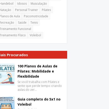
Handebol
Idosos
Musculação
Natação
Personal Trainer
Pilates
Planos de Aula
Psicomotricidade
Recreação
Saúde
Tenis
Treinamento Funcional
Treinamento Físico
Voleibol
ais Procurados
100 Planos de Aulas de
Pilates: Mobilidade e
Flexibilidade
Se você trabalha com Pilates e
sente que perde tempo criando
aulas do zer…
Guia completo do 5x1 no
Voleibol