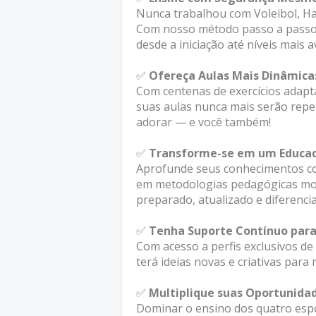
Nunca trabalhou com Voleibol, H
Com nosso método passo a passo, 
desde a iniciação até níveis mais 
✅
Ofereça Aulas Mais Dinâmica
Com centenas de exercícios adaptá
suas aulas nunca mais serão repe
adorar — e você também!
✅
Transforme-se em um Educad
Aprofunde seus conhecimentos co
em metodologias pedagógicas mod
preparado, atualizado e diferenci
✅
Tenha Suporte Contínuo para
Com acesso a perfis exclusivos d
terá ideias novas e criativas par
✅
Multiplique suas Oportunidad
Dominar o ensino dos quatro espo