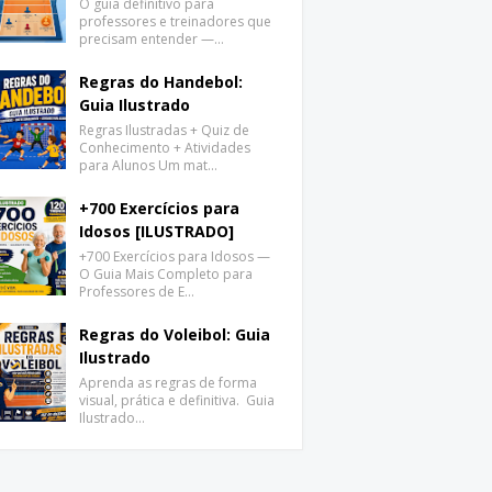
O guia definitivo para
professores e treinadores que
precisam entender —…
Regras do Handebol:
Guia Ilustrado
Regras Ilustradas + Quiz de
Conhecimento + Atividades
para Alunos Um mat…
+700 Exercícios para
Idosos [ILUSTRADO]
+700 Exercícios para Idosos —
O Guia Mais Completo para
Professores de E…
Regras do Voleibol: Guia
Ilustrado
Aprenda as regras de forma
visual, prática e definitiva. Guia
Ilustrado…