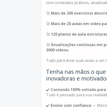
com conteúdos práticos, atualizad
🚀
Mais de 200 exercícios descri
🚀
Mais de 20 aulas em vídeo p
🚀
120 planos de aula estruturad
🚀
Atualizações contínuas em p
3000 vídeos.
Tudo para levar suas aulas a um no
Tenha nas mãos o que v
inovadoras e motivado
✔️
Conteúdo 100% voltado para a
Tudo é pensado para sua realidad
✔️
Ensine com confiança
— Mesmo