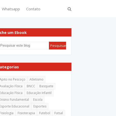
Whatsapp
Contato
che um Ebook
ategorias
Apito no Pescoço
Atletismo
Avaliação Física
BNCC
Basquete
Educação Física
Educação Infantil
Ensino Fundamental
Escola
Esporte Educacional
Esportes
Fisiologia
Fisioterapia
Futebol
Futsal