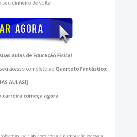
u seu dinheiro de volta!
uas aulas de Educação Física!
 seu acesso completo ao
Quarteto Fantástico
:
AS AULAS!]
a carreira começa agora.
oblemas judiciais com cópia e distribuição indevida.