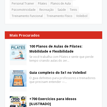
Personal Trainer
Pilates
Planos de Aula
Psicomotricidade
Recreação
Saúde
Tenis
Treinamento Funcional
Treinamento Físico
Voleibol
Mais Procurados
100 Planos de Aulas de Pilates:
Mobilidade e Flexibilidade
Se você trabalha com Pilates e sente que perde
tempo criando aulas do zer…
Guia completo do 5x1 no Voleibol
O guia definitivo para professores e treinadores
que precisam entender —…
+700 Exercícios para Idosos
[ILUSTRADO]