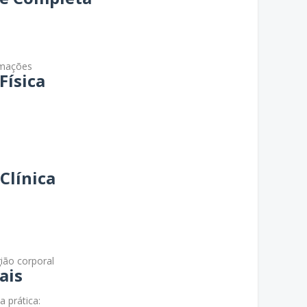
rmações
Física
Clínica
ião corporal
ais
a prática: