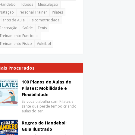
Handebol
Idosos
Musculação
Natação
Personal Trainer
Pilates
Planos de Aula
Psicomotricidade
Recreação
Saúde
Tenis
Treinamento Funcional
Treinamento Físico
Voleibol
ais Procurados
100 Planos de Aulas de
Pilates: Mobilidade e
Flexibilidade
Se você trabalha com Pilates e
sente que perde tempo criando
aulas do zer…
Regras do Handebol:
Guia Ilustrado