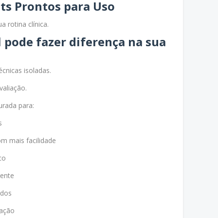
sts Prontos para Uso
a rotina clínica.
l pode fazer diferença na sua
écnicas isoladas.
valiação.
urada para:
s
om mais facilidade
co
mente
ados
zação