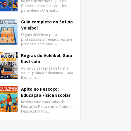
Regras Ilustradas + Quiz de
Conhecimento + Atividades
para Alunos Um mat…
Guia completo do 5x1 no
Voleibol
O guia definitivo para
professores e treinadores que
precisam entender —…
Regras do Voleibol: Guia
Ilustrado
Aprenda as regras de forma
visual, prática e definitiva. Guia
Ilustrado…
Apito no Pescoço:
Educação Física Escolar
Revolucione Suas Aulas de
Educação Física com o Apito no
Pescoço! 🎉 Pro…