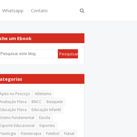
Whatsapp
Contato
che um Ebook
ategorias
Apito no Pescoço
Atletismo
Avaliação Física
BNCC
Basquete
Educação Física
Educação Infantil
Ensino Fundamental
Escola
Esporte Educacional
Esportes
Fisiologia
Fisioterapia
Futebol
Futsal