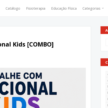
Catálogo
Fisioterapia
Educação Física
Categorias
A
onal Kids [COMBO]
C