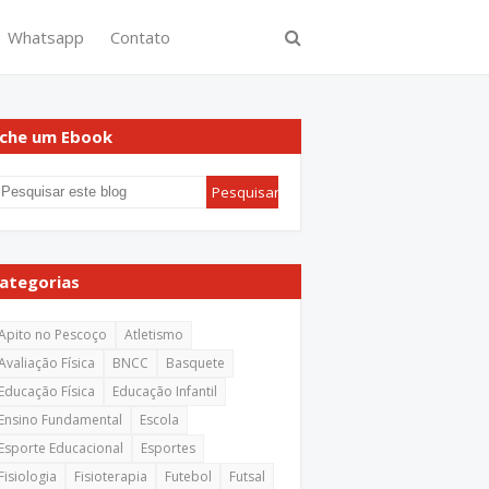
Whatsapp
Contato
che um Ebook
ategorias
Apito no Pescoço
Atletismo
Avaliação Física
BNCC
Basquete
Educação Física
Educação Infantil
Ensino Fundamental
Escola
Esporte Educacional
Esportes
Fisiologia
Fisioterapia
Futebol
Futsal