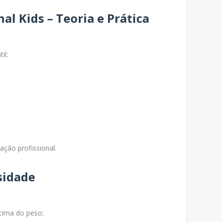
l Kids – Teoria e Prática
il;
cação profissional.
esidade
cima do peso;