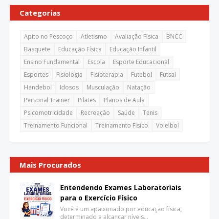
Categorias
Apito no Pescoço
Atletismo
Avaliação Física
BNCC
Basquete
Educação Física
Educação Infantil
Ensino Fundamental
Escola
Esporte Educacional
Esportes
Fisiologia
Fisioterapia
Futebol
Futsal
Handebol
Idosos
Musculação
Natação
Personal Trainer
Pilates
Planos de Aula
Psicomotricidade
Recreação
Saúde
Tenis
Treinamento Funcional
Treinamento Físico
Voleibol
Mais Procurados
Entendendo Exames Laboratoriais
para o Exercício Físico
Você é um apaixonado por educação física,
determinado a alcançar níveis…