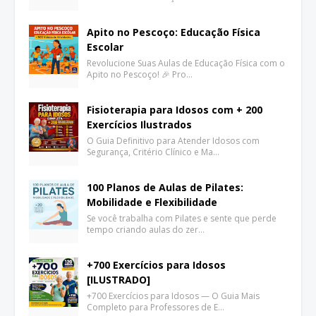
Apito no Pescoço: Educação Física
Escolar
Revolucione Suas Aulas de Educação Física com o
Apito no Pescoço! 🎉 Pro…
Fisioterapia para Idosos com + 200
Exercícios Ilustrados
O Guia Definitivo para Atender Idosos com
Segurança, Critério Clínico e Ma…
100 Planos de Aulas de Pilates:
Mobilidade e Flexibilidade
Se você trabalha com Pilates e sente que perde
tempo criando aulas do zer…
+700 Exercícios para Idosos
[ILUSTRADO]
+700 Exercícios para Idosos — O Guia Mais
Completo para Professores de E…