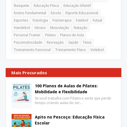
Basquete
Educação Física
Educação Infantil
Ensino Fundamental
Escola
Esporte Educacional
Esportes
Fisiologia
Fisioterapia
Futebol
Futsal
Handebol
Idosos
Musculação
Natação
Personal Trainer
Pilates
Planos de Aula
Psicomotricidade
Recreação
Saúde
Tenis
Treinamento Funcional
Treinamento Físico
Voleibol
Mais Procurados
100 Planos de Aulas de Pilates:
Mobilidade e Flexibilidade
Se você trabalha com Pilates e sente que perde
tempo criando aulas do zer…
Apito no Pescoço: Educação Física
Escolar