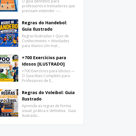
O guia definitivo para
professores e treinadores que
precisam entender —…
Regras do Handebol:
Guia Ilustrado
Regras Ilustradas + Quiz de
Conhecimento + Atividades
para Alunos Um mat…
+700 Exercícios para
Idosos [ILUSTRADO]
+700 Exercícios para Idosos —
O Guia Mais Completo para
Professores de E…
Regras do Voleibol: Guia
Ilustrado
Aprenda as regras de forma
visual, prática e definitiva. Guia
Ilustrado…