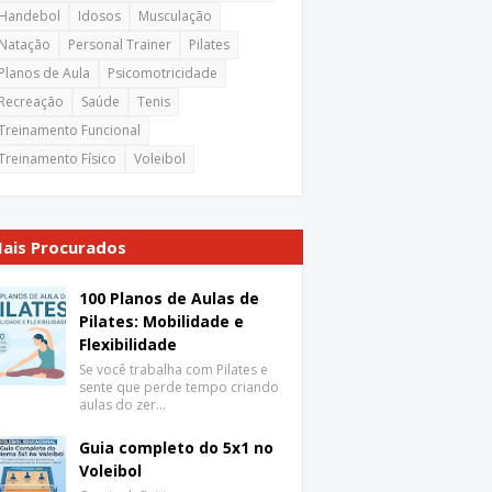
Handebol
Idosos
Musculação
Natação
Personal Trainer
Pilates
Planos de Aula
Psicomotricidade
Recreação
Saúde
Tenis
Treinamento Funcional
Treinamento Físico
Voleibol
ais Procurados
100 Planos de Aulas de
Pilates: Mobilidade e
Flexibilidade
Se você trabalha com Pilates e
sente que perde tempo criando
aulas do zer…
Guia completo do 5x1 no
Voleibol