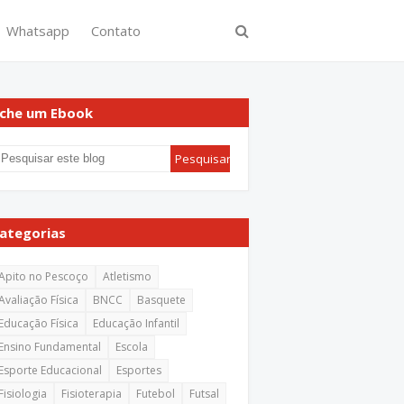
Whatsapp
Contato
che um Ebook
ategorias
Apito no Pescoço
Atletismo
Avaliação Física
BNCC
Basquete
Educação Física
Educação Infantil
Ensino Fundamental
Escola
Esporte Educacional
Esportes
Fisiologia
Fisioterapia
Futebol
Futsal