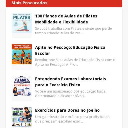
Mais Procurados
100 Planos de Aulas de Pilates:
Mobilidade e Flexibilidade
Se você trabalha com Pilates e sente que perde
tempo criando aulas do zer…
Apito no Pescoço: Educação Física
Escolar
Revolucione Suas Aulas de Educação Física com o
Apito no Pescoço! 🎉 Pro…
Entendendo Exames Laboratoriais
para o Exercício Físico
Você é um apaixonado por educação física,
determinado a alcançar níveis…
Exercícios para Dores no Joelho
Um guia ilustrado e prático para profissionais
que precisam escolher exer…