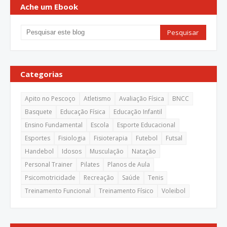
Ache um Ebook
Categorias
Apito no Pescoço
Atletismo
Avaliação Física
BNCC
Basquete
Educação Física
Educação Infantil
Ensino Fundamental
Escola
Esporte Educacional
Esportes
Fisiologia
Fisioterapia
Futebol
Futsal
Handebol
Idosos
Musculação
Natação
Personal Trainer
Pilates
Planos de Aula
Psicomotricidade
Recreação
Saúde
Tenis
Treinamento Funcional
Treinamento Físico
Voleibol