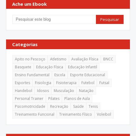
Ache um Ebook
Categorias
Apito no Pescoço
Atletismo
Avaliação Física
BNCC
Basquete
Educação Física
Educação Infantil
Ensino Fundamental
Escola
Esporte Educacional
Esportes
Fisiologia
Fisioterapia
Futebol
Futsal
Handebol
Idosos
Musculação
Natação
Personal Trainer
Pilates
Planos de Aula
Psicomotricidade
Recreação
Saúde
Tenis
Treinamento Funcional
Treinamento Físico
Voleibol