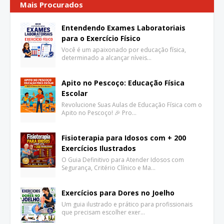
Mais Procurados
Entendendo Exames Laboratoriais
para o Exercício Físico
Você é um apaixonado por educação física,
determinado a alcançar níveis…
Apito no Pescoço: Educação Física
Escolar
Revolucione Suas Aulas de Educação Física com o
Apito no Pescoço! 🎉 Pro…
Fisioterapia para Idosos com + 200
Exercícios Ilustrados
O Guia Definitivo para Atender Idosos com
Segurança, Critério Clínico e Ma…
Exercícios para Dores no Joelho
Um guia ilustrado e prático para profissionais
que precisam escolher exer…