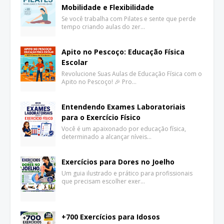
Mobilidade e Flexibilidade
Se você trabalha com Pilates e sente que perde
tempo criando aulas do zer…
Apito no Pescoço: Educação Física
Escolar
Revolucione Suas Aulas de Educação Física com o
Apito no Pescoço! 🎉 Pro…
Entendendo Exames Laboratoriais
para o Exercício Físico
Você é um apaixonado por educação física,
determinado a alcançar níveis…
Exercícios para Dores no Joelho
Um guia ilustrado e prático para profissionais
que precisam escolher exer…
+700 Exercícios para Idosos