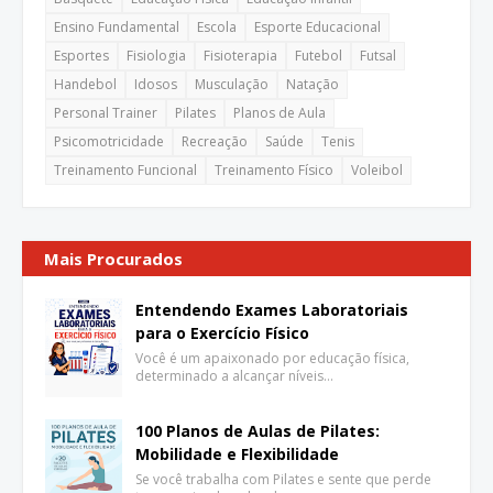
Ensino Fundamental
Escola
Esporte Educacional
Esportes
Fisiologia
Fisioterapia
Futebol
Futsal
Handebol
Idosos
Musculação
Natação
Personal Trainer
Pilates
Planos de Aula
Psicomotricidade
Recreação
Saúde
Tenis
Treinamento Funcional
Treinamento Físico
Voleibol
Mais Procurados
Entendendo Exames Laboratoriais
para o Exercício Físico
Você é um apaixonado por educação física,
determinado a alcançar níveis…
100 Planos de Aulas de Pilates:
Mobilidade e Flexibilidade
Se você trabalha com Pilates e sente que perde