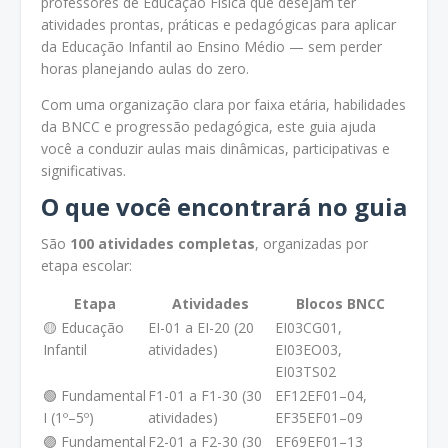
professores de Educação Física que desejam ter
atividades prontas, práticas e pedagógicas para aplicar
da Educação Infantil ao Ensino Médio — sem perder
horas planejando aulas do zero.
Com uma organização clara por faixa etária, habilidades
da BNCC e progressão pedagógica, este guia ajuda
você a conduzir aulas mais dinâmicas, participativas e
significativas.
O que você encontrará no guia
São
100 atividades completas
, organizadas por
etapa escolar:
Etapa
Atividades
Blocos BNCC
🟡 Educação
EI-01 a EI-20 (20
EI03CG01,
Infantil
atividades)
EI03EO03,
EI03TS02
🟢 Fundamental
F1-01 a F1-30 (30
EF12EF01–04,
I (1º–5º)
atividades)
EF35EF01–09
🟣 Fundamental
F2-01 a F2-30 (30
EF69EF01–13