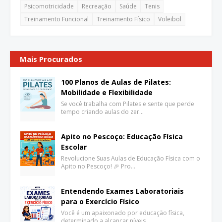
Psicomotricidade
Recreação
Saúde
Tenis
Treinamento Funcional
Treinamento Físico
Voleibol
Mais Procurados
100 Planos de Aulas de Pilates:
Mobilidade e Flexibilidade
Se você trabalha com Pilates e sente que perde
tempo criando aulas do zer…
Apito no Pescoço: Educação Física
Escolar
Revolucione Suas Aulas de Educação Física com o
Apito no Pescoço! 🎉 Pro…
Entendendo Exames Laboratoriais
para o Exercício Físico
Você é um apaixonado por educação física,
determinado a alcançar níveis…