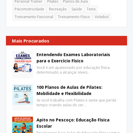
Personal Trainer
Pilates
Planos de Aula
Psicomotricidade
Recreação
Saúde
Tenis
Treinamento Funcional
Treinamento Físico
Voleibol
Mais Procurados
Entendendo Exames Laboratoriais
para o Exercício Físico
Você é um apaixonado por educação física,
determinado a alcançar níveis…
100 Planos de Aulas de Pilates:
Mobilidade e Flexibilidade
Se você trabalha com Pilates e sente que perde
tempo criando aulas do zer…
Apito no Pescoço: Educação Física
Escolar
Revolucione Suas Aulas de Educação Física com o