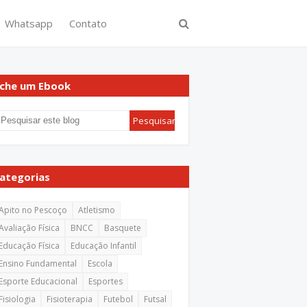
Whatsapp
Contato
che um Ebook
ategorias
Apito no Pescoço
Atletismo
Avaliação Física
BNCC
Basquete
Educação Física
Educação Infantil
Ensino Fundamental
Escola
Esporte Educacional
Esportes
Fisiologia
Fisioterapia
Futebol
Futsal