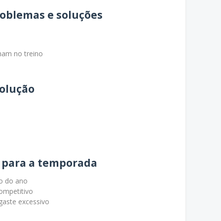
roblemas e soluções
nam no treino
volução
s para a temporada
go do ano
ompetitivo
aste excessivo