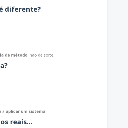
é diferente?
cia de método
, não de sorte.
ca?
a a
aplicar um sistema
.
dos reais…