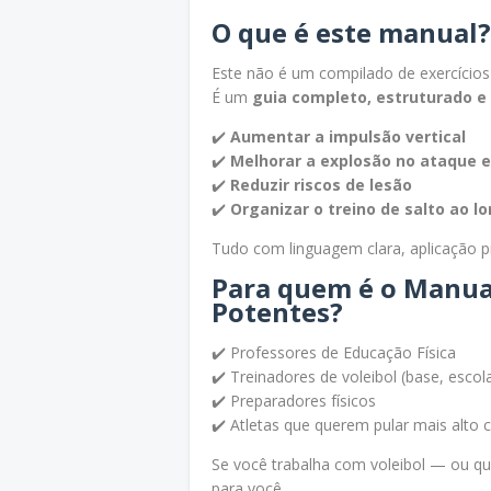
O que é este manual?
Este não é um compilado de exercícios 
É um
guia completo, estruturado e 
✔️
Aumentar a impulsão vertical
✔️
Melhorar a explosão no ataque e
✔️
Reduzir riscos de lesão
✔️
Organizar o treino de salto ao 
Tudo com linguagem clara, aplicação prá
Para quem é o Manual
Potentes?
✔️ Professores de Educação Física
✔️ Treinadores de voleibol (base, escola
✔️ Preparadores físicos
✔️ Atletas que querem pular mais alto
Se você trabalha com voleibol — ou que
para você.