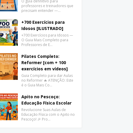
O guia definitivo para
professores e treinadores que
precisam entender —…
+700 Exercícios para
Idosos [ILUSTRADO]
+700 Exercícios para Idosos —
O Guia Mais Completo para
Professores de E…
Pilates Completo:
Reformer [com + 100
exercícios em vídeos]
Guia Completo para dar Aulas
no Reformer 🔥 ATENÇÃO: Este
é o Guia Mais Co…
Apito no Pescoço:
Educação Física Escolar
Revolucione Suas Aulas de
Educação Física com o Apito no
Pescoço! 🎉 Pro…