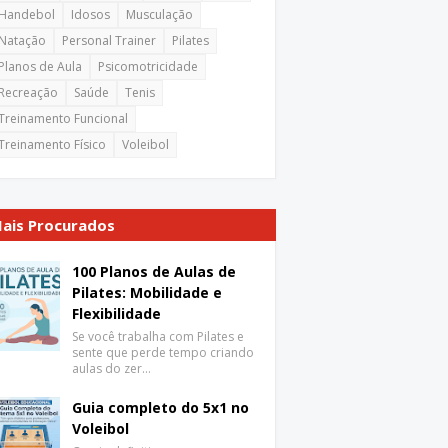
Handebol
Idosos
Musculação
Natação
Personal Trainer
Pilates
Planos de Aula
Psicomotricidade
Recreação
Saúde
Tenis
Treinamento Funcional
Treinamento Físico
Voleibol
ais Procurados
100 Planos de Aulas de
Pilates: Mobilidade e
Flexibilidade
Se você trabalha com Pilates e
sente que perde tempo criando
aulas do zer…
Guia completo do 5x1 no
Voleibol