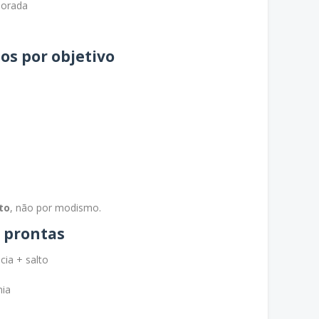
porada
ios por objetivo
to
, não por modismo.
o prontas
ia + salto
mia