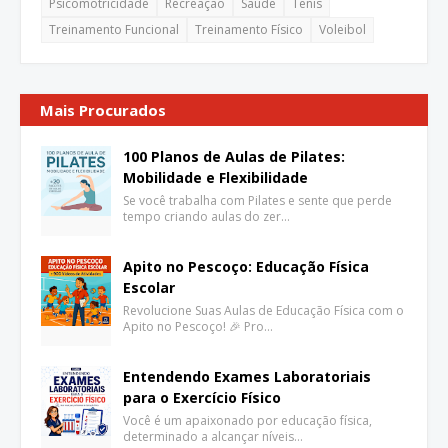
Psicomotricidade
Recreação
Saúde
Tenis
Treinamento Funcional
Treinamento Físico
Voleibol
Mais Procurados
100 Planos de Aulas de Pilates:
Mobilidade e Flexibilidade
Se você trabalha com Pilates e sente que perde
tempo criando aulas do zer…
Apito no Pescoço: Educação Física
Escolar
Revolucione Suas Aulas de Educação Física com o
Apito no Pescoço! 🎉 Pro…
Entendendo Exames Laboratoriais
para o Exercício Físico
Você é um apaixonado por educação física,
determinado a alcançar níveis…