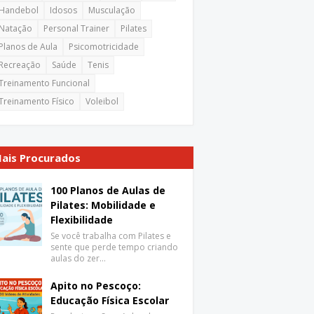
Handebol
Idosos
Musculação
Natação
Personal Trainer
Pilates
Planos de Aula
Psicomotricidade
Recreação
Saúde
Tenis
Treinamento Funcional
Treinamento Físico
Voleibol
ais Procurados
100 Planos de Aulas de
Pilates: Mobilidade e
Flexibilidade
Se você trabalha com Pilates e
sente que perde tempo criando
aulas do zer…
Apito no Pescoço:
Educação Física Escolar