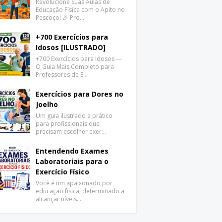
Revolucione Suas Aulas de
Educação Física com o Apito no
Pescoço! 🎉 Pro…
+700 Exercícios para
Idosos [ILUSTRADO]
+700 Exercícios para Idosos —
O Guia Mais Completo para
Professores de E…
Exercícios para Dores no
Joelho
Um guia ilustrado e prático
para profissionais que
precisam escolher exer…
Entendendo Exames
Laboratoriais para o
Exercício Físico
Você é um apaixonado por
educação física, determinado a
alcançar níveis…