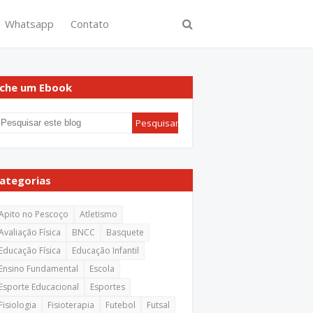
Whatsapp
Contato
che um Ebook
ategorias
Apito no Pescoço
Atletismo
Avaliação Física
BNCC
Basquete
Educação Física
Educação Infantil
Ensino Fundamental
Escola
Esporte Educacional
Esportes
Fisiologia
Fisioterapia
Futebol
Futsal