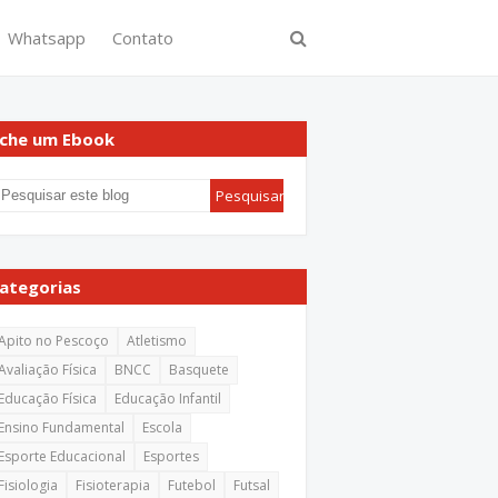
Whatsapp
Contato
che um Ebook
ategorias
Apito no Pescoço
Atletismo
Avaliação Física
BNCC
Basquete
Educação Física
Educação Infantil
Ensino Fundamental
Escola
Esporte Educacional
Esportes
Fisiologia
Fisioterapia
Futebol
Futsal