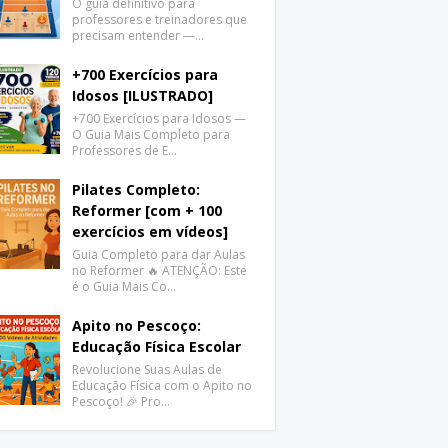
O guia definitivo para
professores e treinadores que
precisam entender —…
+700 Exercícios para
Idosos [ILUSTRADO]
+700 Exercícios para Idosos —
O Guia Mais Completo para
Professores de E…
Pilates Completo:
Reformer [com + 100
exercícios em vídeos]
Guia Completo para dar Aulas
no Reformer 🔥 ATENÇÃO: Este
é o Guia Mais Co…
Apito no Pescoço:
Educação Física Escolar
Revolucione Suas Aulas de
Educação Física com o Apito no
Pescoço! 🎉 Pro…