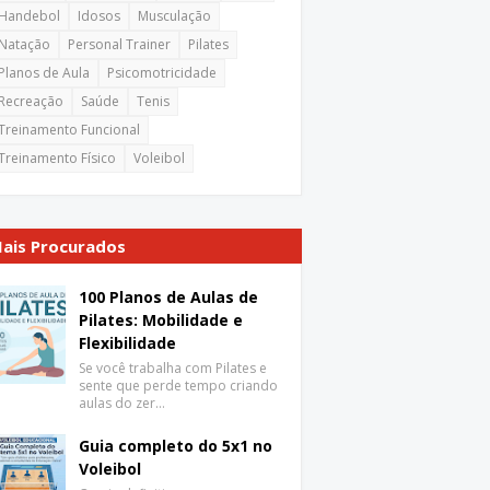
Handebol
Idosos
Musculação
Natação
Personal Trainer
Pilates
Planos de Aula
Psicomotricidade
Recreação
Saúde
Tenis
Treinamento Funcional
Treinamento Físico
Voleibol
ais Procurados
100 Planos de Aulas de
Pilates: Mobilidade e
Flexibilidade
Se você trabalha com Pilates e
sente que perde tempo criando
aulas do zer…
Guia completo do 5x1 no
Voleibol