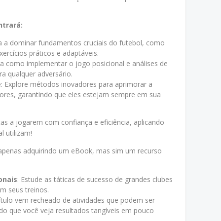
trará:
a a dominar fundamentos cruciais do futebol, como
xercícios práticos e adaptáveis.
ra como implementar o jogo posicional e análises de
ra qualquer adversário.
e
: Explore métodos inovadores para aprimorar a
adores, garantindo que eles estejam sempre em sua
tas a jogarem com confiança e eficiência, aplicando
l utilizam!
á apenas adquirindo um eBook, mas sim um recurso
onais
: Estude as táticas de sucesso de grandes clubes
em seus treinos.
ítulo vem recheado de atividades que podem ser
do que você veja resultados tangíveis em pouco