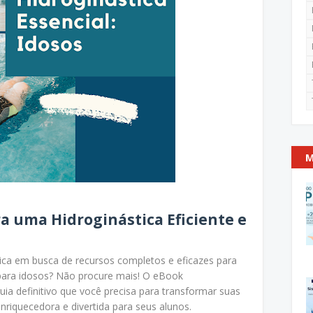
M
a uma Hidroginástica Eficiente e
sica em busca de recursos completos e eficazes para
 para idosos? Não procure mais! O eBook
guia definitivo que você precisa para transformar suas
nriquecedora e divertida para seus alunos.