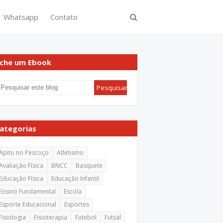
Whatsapp
Contato
che um Ebook
ategorias
Apito no Pescoço
Atletismo
Avaliação Física
BNCC
Basquete
Educação Física
Educação Infantil
Ensino Fundamental
Escola
Esporte Educacional
Esportes
Fisiologia
Fisioterapia
Futebol
Futsal