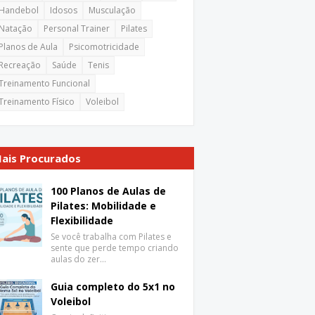
Handebol
Idosos
Musculação
Natação
Personal Trainer
Pilates
Planos de Aula
Psicomotricidade
Recreação
Saúde
Tenis
Treinamento Funcional
Treinamento Físico
Voleibol
ais Procurados
100 Planos de Aulas de
Pilates: Mobilidade e
Flexibilidade
Se você trabalha com Pilates e
sente que perde tempo criando
aulas do zer…
Guia completo do 5x1 no
Voleibol