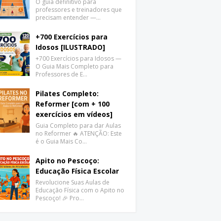
O guia definitivo para
professores e treinadores que
precisam entender —…
+700 Exercícios para
Idosos [ILUSTRADO]
+700 Exercícios para Idosos —
O Guia Mais Completo para
Professores de E…
Pilates Completo:
Reformer [com + 100
exercícios em vídeos]
Guia Completo para dar Aulas
no Reformer 🔥 ATENÇÃO: Este
é o Guia Mais Co…
Apito no Pescoço:
Educação Física Escolar
Revolucione Suas Aulas de
Educação Física com o Apito no
Pescoço! 🎉 Pro…