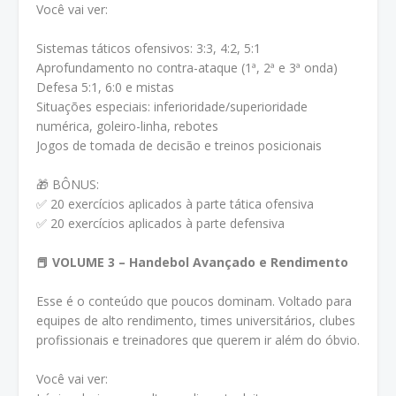
Você vai ver:
Sistemas táticos ofensivos: 3:3, 4:2, 5:1
Aprofundamento no contra-ataque (1ª, 2ª e 3ª onda)
Defesa 5:1, 6:0 e mistas
Situações especiais: inferioridade/superioridade
numérica, goleiro-linha, rebotes
Jogos de tomada de decisão e treinos posicionais
🎁 BÔNUS:
✅ 20 exercícios aplicados à parte tática ofensiva
✅ 20 exercícios aplicados à parte defensiva
📕 VOLUME 3 – Handebol Avançado e Rendimento
Esse é o conteúdo que poucos dominam. Voltado para
equipes de alto rendimento, times universitários, clubes
profissionais e treinadores que querem ir além do óbvio.
Você vai ver: