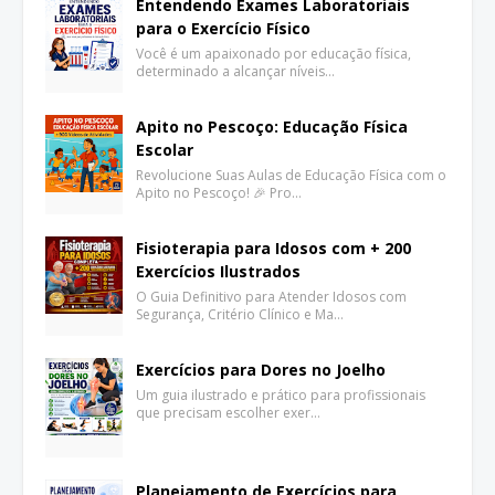
Entendendo Exames Laboratoriais
para o Exercício Físico
Você é um apaixonado por educação física,
determinado a alcançar níveis…
Apito no Pescoço: Educação Física
Escolar
Revolucione Suas Aulas de Educação Física com o
Apito no Pescoço! 🎉 Pro…
Fisioterapia para Idosos com + 200
Exercícios Ilustrados
O Guia Definitivo para Atender Idosos com
Segurança, Critério Clínico e Ma…
Exercícios para Dores no Joelho
Um guia ilustrado e prático para profissionais
que precisam escolher exer…
Planejamento de Exercícios para