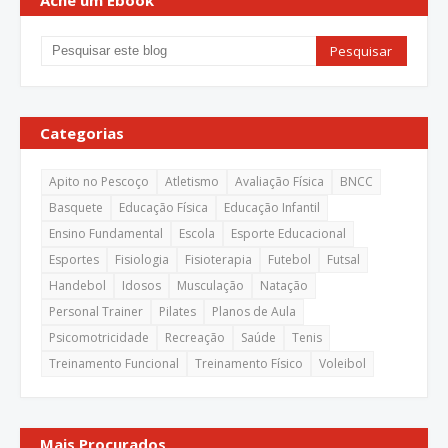
Ache um Ebook
Categorias
Apito no Pescoço
Atletismo
Avaliação Física
BNCC
Basquete
Educação Física
Educação Infantil
Ensino Fundamental
Escola
Esporte Educacional
Esportes
Fisiologia
Fisioterapia
Futebol
Futsal
Handebol
Idosos
Musculação
Natação
Personal Trainer
Pilates
Planos de Aula
Psicomotricidade
Recreação
Saúde
Tenis
Treinamento Funcional
Treinamento Físico
Voleibol
Mais Procurados