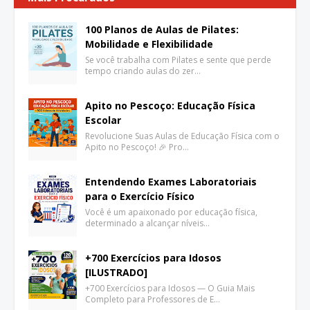
100 Planos de Aulas de Pilates:
Mobilidade e Flexibilidade
Se você trabalha com Pilates e sente que perde
tempo criando aulas do zer…
Apito no Pescoço: Educação Física
Escolar
Revolucione Suas Aulas de Educação Física com o
Apito no Pescoço! 🎉 Pro…
Entendendo Exames Laboratoriais
para o Exercício Físico
Você é um apaixonado por educação física,
determinado a alcançar níveis…
+700 Exercícios para Idosos
[ILUSTRADO]
+700 Exercícios para Idosos — O Guia Mais
Completo para Professores de E…