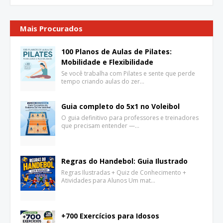
Mais Procurados
100 Planos de Aulas de Pilates:
Mobilidade e Flexibilidade
Se você trabalha com Pilates e sente que perde
tempo criando aulas do zer…
Guia completo do 5x1 no Voleibol
O guia definitivo para professores e treinadores
que precisam entender —…
Regras do Handebol: Guia Ilustrado
Regras Ilustradas + Quiz de Conhecimento +
Atividades para Alunos Um mat…
+700 Exercícios para Idosos