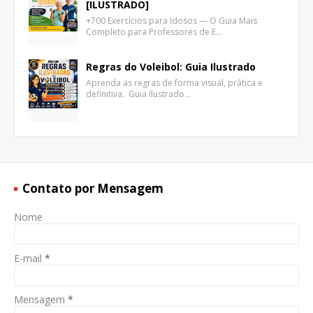
[ILUSTRADO]
+700 Exercícios para Idosos — O Guia Mais
Completo para Professores de E…
Regras do Voleibol: Guia Ilustrado
Aprenda as regras de forma visual, prática e
definitiva. Guia Ilustrado…
Contato por Mensagem
Nome
E-mail
*
Mensagem
*