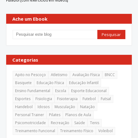
Futebol [com exercícios em vídeos]
Ache um Ebook
Categorias
Apito no Pescoço
Atletismo
Avaliação Física
BNCC
Basquete
Educação Física
Educação Infantil
Ensino Fundamental
Escola
Esporte Educacional
Esportes
Fisiologia
Fisioterapia
Futebol
Futsal
Handebol
Idosos
Musculação
Natação
Personal Trainer
Pilates
Planos de Aula
Psicomotricidade
Recreação
Saúde
Tenis
Treinamento Funcional
Treinamento Físico
Voleibol