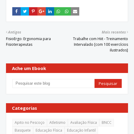
Antigos
Mais recentes
FisioErgo: Ergonomia para
Trabalhe com Hiit - Treinamento
Fisioterapeutas
Intervalado [com 100 exercícios
ilustrados]
Ache um Ebook
Categorias
Apito no Pescoço
Atletismo
Avaliação Física
BNCC
Basquete
Educação Física
Educação Infantil