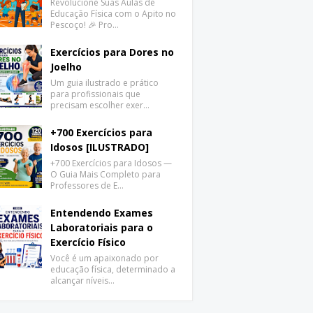
Revolucione Suas Aulas de
Educação Física com o Apito no
Pescoço! 🎉 Pro…
Exercícios para Dores no
Joelho
Um guia ilustrado e prático
para profissionais que
precisam escolher exer…
+700 Exercícios para
Idosos [ILUSTRADO]
+700 Exercícios para Idosos —
O Guia Mais Completo para
Professores de E…
Entendendo Exames
Laboratoriais para o
Exercício Físico
Você é um apaixonado por
educação física, determinado a
alcançar níveis…