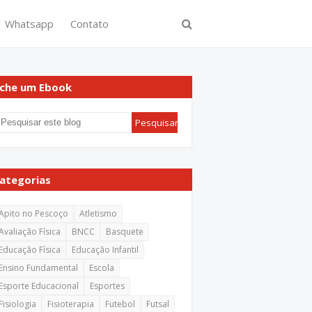
Whatsapp
Contato
che um Ebook
ategorias
Apito no Pescoço
Atletismo
Avaliação Física
BNCC
Basquete
Educação Física
Educação Infantil
Ensino Fundamental
Escola
Esporte Educacional
Esportes
Fisiologia
Fisioterapia
Futebol
Futsal