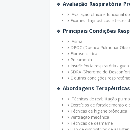
🔹
Avaliação Respiratória P
Avaliação clínica e funcional d
Exames diagnósticos e testes 
🔹
Principais Condições Resp
Asma
DPOC (Doença Pulmonar Obstru
Fibrose cística
Pneumonia
Insuficiência respiratória aguda
SDRA (Síndrome do Desconfort
E outras condições respiratória
🔹
Abordagens Terapêuticas
Técnicas de reabilitação pulm
Exercícios de fortalecimento 
Técnicas de higiene brônquica
Ventilação mecânica
Técnicas de desmame
Uso de dispositivos de assistênc