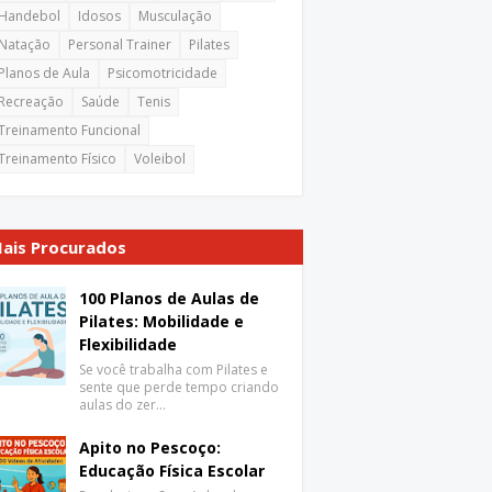
Handebol
Idosos
Musculação
Natação
Personal Trainer
Pilates
Planos de Aula
Psicomotricidade
Recreação
Saúde
Tenis
Treinamento Funcional
Treinamento Físico
Voleibol
ais Procurados
100 Planos de Aulas de
Pilates: Mobilidade e
Flexibilidade
Se você trabalha com Pilates e
sente que perde tempo criando
aulas do zer…
Apito no Pescoço:
Educação Física Escolar