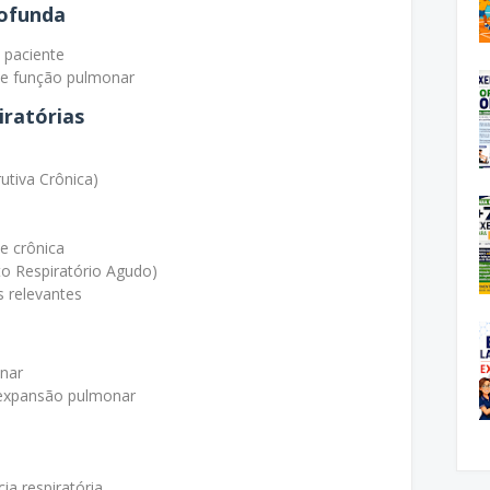
rofunda
o paciente
de função pulmonar
iratórias
tiva Crônica)
 e crônica
o Respiratório Agudo)
s relevantes
onar
e expansão pulmonar
ia respiratória