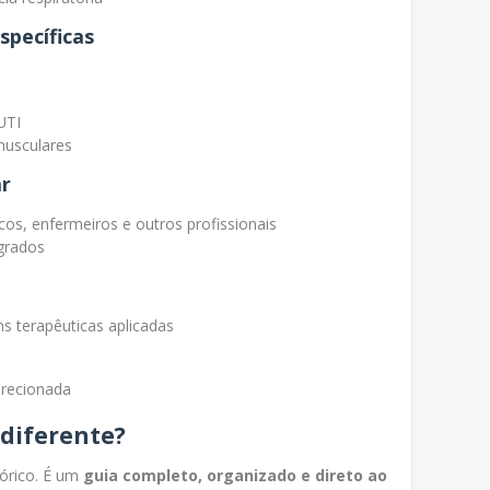
pecíficas
UTI
musculares
ar
s, enfermeiros e outros profissionais
grados
 terapêuticas aplicadas
Direcionada
 diferente?
eórico. É um
guia completo, organizado e direto ao