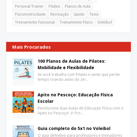
Personal Trainer
Pilates
Planos de Aula
Psicomotricidade
Recreação
Saúde
Tenis
Treinamento Funcional
Treinamento Físico
Voleibol
Mais Procurados
100 Planos de Aulas de Pilates:
Mobilidade e Flexibilidade
Se você trabalha com Pilates e sente que perde
tempo criando aulas do zer…
Apito no Pescoço: Educação Física
Escolar
Revolucione Suas Aulas de Educação Física com o
Apito no Pescoço! 🎉 Pro…
Guia completo do 5x1 no Voleibol
O guia definitivo para professores e treinadores