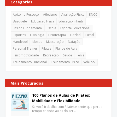
Categorias
Apito no Pescoço
Atletismo
Avaliação Física
BNCC
Basquete
Educação Física
Educação Infantil
Ensino Fundamental
Escola
Esporte Educacional
Esportes
Fisiologia
Fisioterapia
Futebol
Futsal
Handebol
Idosos
Musculação
Natação
Personal Trainer
Pilates
Planos de Aula
Psicomotricidade
Recreação
Saúde
Tenis
Treinamento Funcional
Treinamento Físico
Voleibol
Mais Procurados
100 Planos de Aulas de Pilates:
Mobilidade e Flexibilidade
Se você trabalha com Pilates e sente que perde
tempo criando aulas do zer…