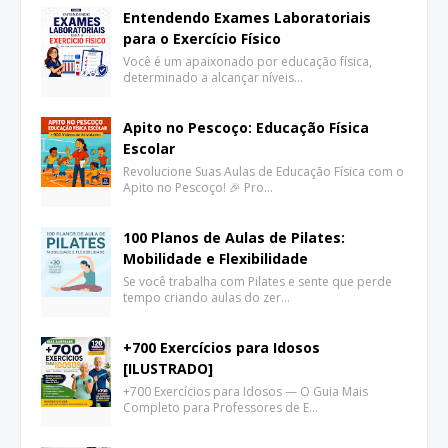
Entendendo Exames Laboratoriais
para o Exercício Físico
Você é um apaixonado por educação física,
determinado a alcançar níveis…
Apito no Pescoço: Educação Física
Escolar
Revolucione Suas Aulas de Educação Física com o
Apito no Pescoço! 🎉 Pro…
100 Planos de Aulas de Pilates:
Mobilidade e Flexibilidade
Se você trabalha com Pilates e sente que perde
tempo criando aulas do zer…
+700 Exercícios para Idosos
[ILUSTRADO]
+700 Exercícios para Idosos — O Guia Mais
Completo para Professores de E…