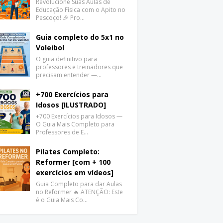
Revolucione Suas Aulas de
Educação Física com o Apito no
Pescoço! 🎉 Pro…
Guia completo do 5x1 no
Voleibol
O guia definitivo para
professores e treinadores que
precisam entender —…
+700 Exercícios para
Idosos [ILUSTRADO]
+700 Exercícios para Idosos —
O Guia Mais Completo para
Professores de E…
Pilates Completo:
Reformer [com + 100
exercícios em vídeos]
Guia Completo para dar Aulas
no Reformer 🔥 ATENÇÃO: Este
é o Guia Mais Co…