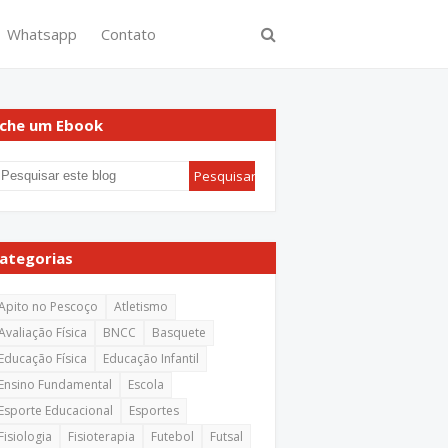
Whatsapp
Contato
che um Ebook
ategorias
Apito no Pescoço
Atletismo
Avaliação Física
BNCC
Basquete
Educação Física
Educação Infantil
Ensino Fundamental
Escola
Esporte Educacional
Esportes
Fisiologia
Fisioterapia
Futebol
Futsal