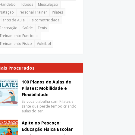
Handebol
Idosos
Musculação
Natação
Personal Trainer
Pilates
Planos de Aula
Psicomotricidade
Recreação
Saúde
Tenis
Treinamento Funcional
Treinamento Físico
Voleibol
ais Procurados
100 Planos de Aulas de
Pilates: Mobilidade e
Flexibilidade
Se você trabalha com Pilates e
sente que perde tempo criando
aulas do zer…
Apito no Pescoço:
Educação Física Escolar