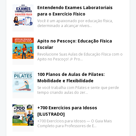
Entendendo Exames Laboratoriais
para o Exercício Físico
Você é um apaixonado por educação física,
determinado a alcançar níveis…
Apito no Pescoço: Educação Física
Escolar
Revolucione Suas Aulas de Educação Física com o
Apito no Pescoço! 🎉 Pro…
100 Planos de Aulas de Pilates:
Mobilidade e Flexibilidade
Se você trabalha com Pilates e sente que perde
tempo criando aulas do zer…
+700 Exercícios para Idosos
[ILUSTRADO]
+700 Exercícios para Idosos — O Guia Mais
Completo para Professores de E…