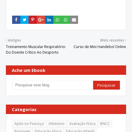
Antigos
Mais recentes
Treinamento Muscular Respiratório:
Curso de Mini Handebol Online
Do Doente Crítico Ao Desporto
Ache um Ebook
Categorias
Apito no Pescoço
Atletismo
Avaliação Física
BNCC
Basquete
Educação Física
Educação Infantil