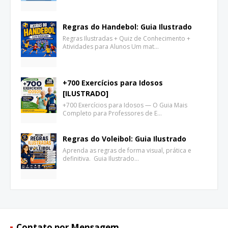
Regras do Handebol: Guia Ilustrado
Regras Ilustradas + Quiz de Conhecimento +
Atividades para Alunos Um mat…
+700 Exercícios para Idosos
[ILUSTRADO]
+700 Exercícios para Idosos — O Guia Mais
Completo para Professores de E…
Regras do Voleibol: Guia Ilustrado
Aprenda as regras de forma visual, prática e
definitiva. Guia Ilustrado…
Contato por Mensagem