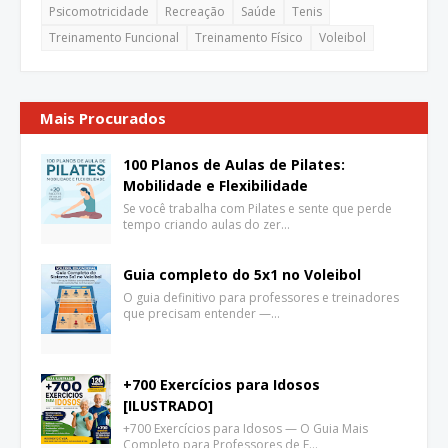
Psicomotricidade
Recreação
Saúde
Tenis
Treinamento Funcional
Treinamento Físico
Voleibol
Mais Procurados
100 Planos de Aulas de Pilates:
Mobilidade e Flexibilidade
Se você trabalha com Pilates e sente que perde
tempo criando aulas do zer…
Guia completo do 5x1 no Voleibol
O guia definitivo para professores e treinadores
que precisam entender —…
+700 Exercícios para Idosos
[ILUSTRADO]
+700 Exercícios para Idosos — O Guia Mais
Completo para Professores de E…