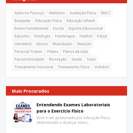
Apito no Pescoço
Atletismo
Avaliação Física
BNCC
Basquete
Educação Física
Educação Infantil
Ensino Fundamental
Escola
Esporte Educacional
Esportes
Fisiologia
Fisioterapia
Futebol
Futsal
Handebol
Idosos
Musculação
Natação
Personal Trainer
Pilates
Planos de Aula
Psicomotricidade
Recreação
Saúde
Tenis
Treinamento Funcional
Treinamento Físico
Voleibol
Mais Procurados
Entendendo Exames Laboratoriais
para o Exercício Físico
Você é um apaixonado por educação física,
determinado a alcançar níveis…