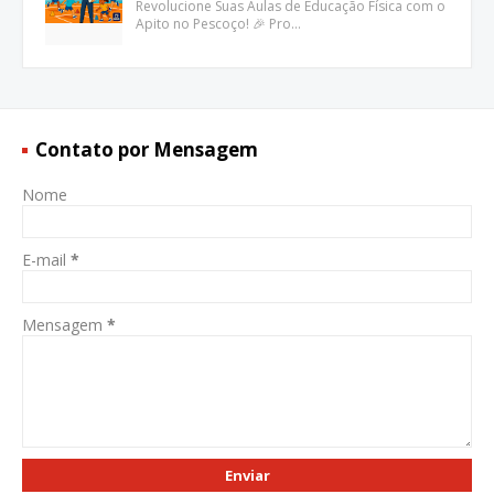
Revolucione Suas Aulas de Educação Física com o
Apito no Pescoço! 🎉 Pro…
Contato por Mensagem
Nome
E-mail
*
Mensagem
*