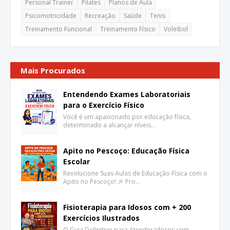
Personal Trainer
Pilates
Planos de Aula
Psicomotricidade
Recreação
Saúde
Tenis
Treinamento Funcional
Treinamento Físico
Voleibol
Mais Procurados
Entendendo Exames Laboratoriais
para o Exercício Físico
Você é um apaixonado por educação física,
determinado a alcançar níveis…
Apito no Pescoço: Educação Física
Escolar
Revolucione Suas Aulas de Educação Física com o
Apito no Pescoço! 🎉 Pro…
Fisioterapia para Idosos com + 200
Exercícios Ilustrados
O Guia Definitivo para Atender Idosos com