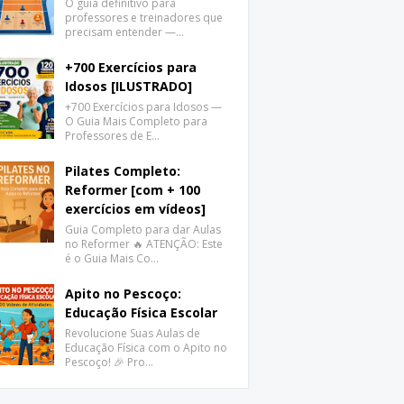
O guia definitivo para
professores e treinadores que
precisam entender —…
+700 Exercícios para
Idosos [ILUSTRADO]
+700 Exercícios para Idosos —
O Guia Mais Completo para
Professores de E…
Pilates Completo:
Reformer [com + 100
exercícios em vídeos]
Guia Completo para dar Aulas
no Reformer 🔥 ATENÇÃO: Este
é o Guia Mais Co…
Apito no Pescoço:
Educação Física Escolar
Revolucione Suas Aulas de
Educação Física com o Apito no
Pescoço! 🎉 Pro…