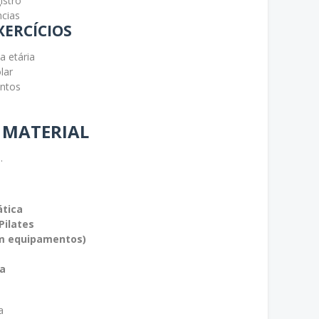
istro
ncias
XERCÍCIOS
a etária
lar
ntos
E MATERIAL
.
ática
Pilates
em equipamentos)
ia
a