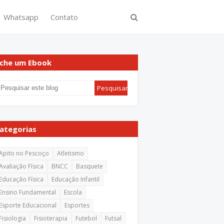
Whatsapp
Contato
che um Ebook
ategorias
Apito no Pescoço
Atletismo
Avaliação Física
BNCC
Basquete
Educação Física
Educação Infantil
Ensino Fundamental
Escola
Esporte Educacional
Esportes
Fisiologia
Fisioterapia
Futebol
Futsal