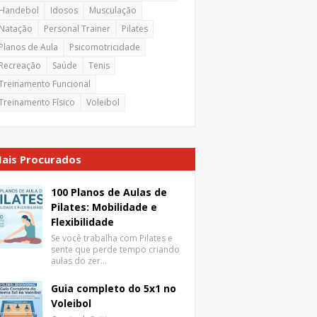
Handebol
Idosos
Musculação
Natação
Personal Trainer
Pilates
Planos de Aula
Psicomotricidade
Recreação
Saúde
Tenis
Treinamento Funcional
Treinamento Físico
Voleibol
ais Procurados
100 Planos de Aulas de
Pilates: Mobilidade e
Flexibilidade
Se você trabalha com Pilates e
sente que perde tempo criando
aulas do zer…
Guia completo do 5x1 no
Voleibol