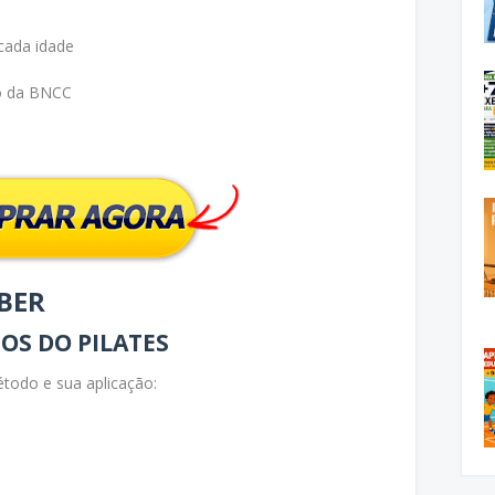
cada idade
ro da BNCC
EBER
S DO PILATES
todo e sua aplicação: