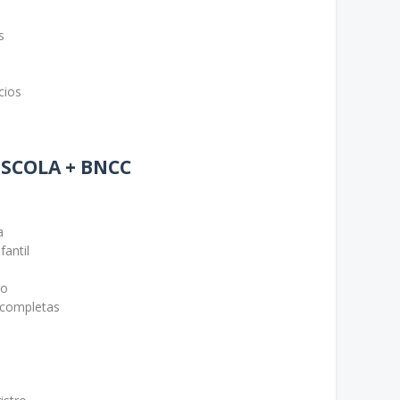
s
cios
s
ESCOLA + BNCC
a
antil
ão
 completas