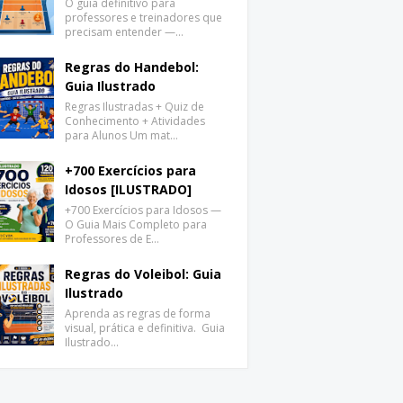
O guia definitivo para
professores e treinadores que
precisam entender —…
Regras do Handebol:
Guia Ilustrado
Regras Ilustradas + Quiz de
Conhecimento + Atividades
para Alunos Um mat…
+700 Exercícios para
Idosos [ILUSTRADO]
+700 Exercícios para Idosos —
O Guia Mais Completo para
Professores de E…
Regras do Voleibol: Guia
Ilustrado
Aprenda as regras de forma
visual, prática e definitiva. Guia
Ilustrado…