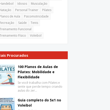
Handebol
Idosos
Musculação
Natação
Personal Trainer
Pilates
Planos de Aula
Psicomotricidade
Recreação
Saúde
Tenis
Treinamento Funcional
Treinamento Físico
Voleibol
ais Procurados
100 Planos de Aulas de
Pilates: Mobilidade e
Flexibilidade
Se você trabalha com Pilates e
sente que perde tempo criando
aulas do zer…
Guia completo do 5x1 no
Voleibol